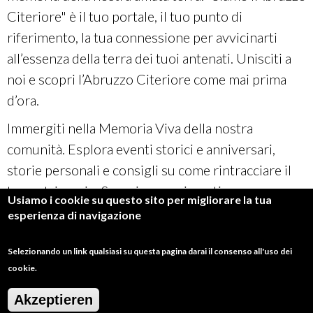
Citeriore" è il tuo portale, il tuo punto di
riferimento, la tua connessione per avvicinarti
all’essenza della terra dei tuoi antenati. Unisciti a
noi e scopri l’Abruzzo Citeriore come mai prima
d’ora.
Immergiti nella Memoria Viva della nostra
comunità. Esplora eventi storici e anniversari,
storie personali e consigli su come rintracciare il
tuo patrimonio. Scopri suggerimenti per
Usiamo i cookie su questo sito per migliorare la tua
preservare la memoria degli emigranti,
esperienza di navigazione
approfondisci i dialetti abruzzesi e scopri le feste e
le celebrazioni tradizionali. Vivi le tradizioni
Selezionando un link qualsiasi su questa pagina darai il consenso all'uso dei
cookie.
quotidiane, svela le origini dei cognomi locali,
visita siti storici importanti in tutto il mondo e
Akzeptieren