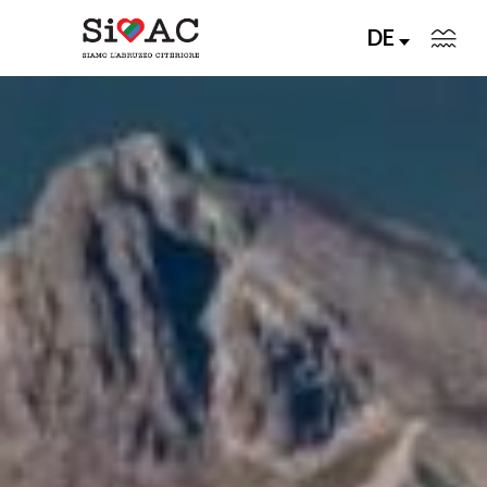
DE
L'Abruzzo Citeriore Oggi
Memoria Viva
Unisciti a Noi
Un Viaggio Indimenticabile
Chi Siamo